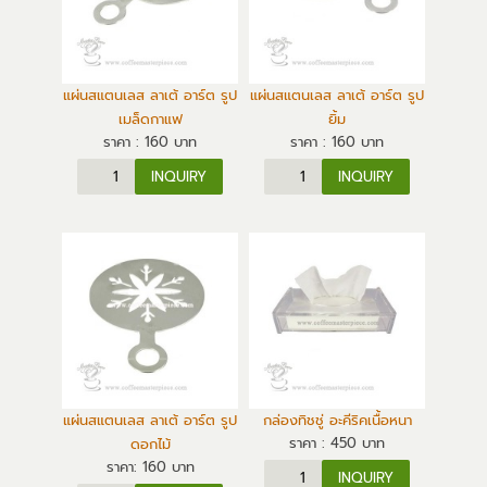
แผ่นสแตนเลส ลาเต้ อาร์ต รูป
แผ่นสแตนเลส ลาเต้ อาร์ต รูป
เมล็ดกาแฟ
ยิ้ม
ราคา : 160 บาท
ราคา : 160 บาท
แผ่นสแตนเลส ลาเต้ อาร์ต รูป
กล่องทิชชู่ อะคีริคเนื้อหนา
ราคา : 450 บาท
ดอกไม้
ราคา: 160 บาท