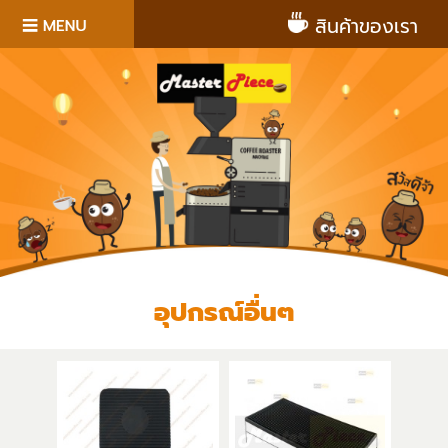
สินค้าของเรา
หน้าแรก
วิธีการสั่งซื้อ
คอร์สเรียนชงกาแฟ
สาระน่ารู้
ติดต่อเรา
อุปกรณ์อื่นๆ